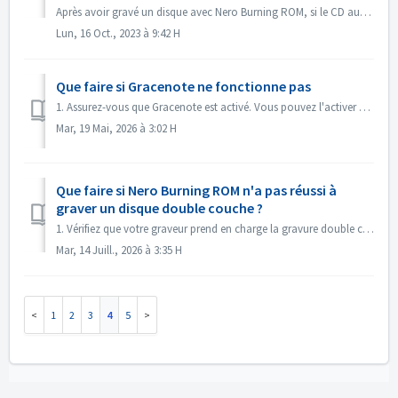
Après avoir gravé un disque avec Nero Burning ROM, si le CD audio ne peut pas être lu avec un lecteur CD, ouvrez le disque dans l'Explorateur Windows po...
Lun, 16 Oct., 2023 à 9:42 H
Que faire si Gracenote ne fonctionne pas
1. Assurez-vous que Gracenote est activé. Vous pouvez l'activer dans le menu « Fichier -> Options -> Base de données », en cochant l'option « ...
Mar, 19 Mai, 2026 à 3:02 H
Que faire si Nero Burning ROM n'a pas réussi à
graver un disque double couche ?
1. Vérifiez que votre graveur prend en charge la gravure double couche. 2. Réduisez la vitesse de gravure : une gravure à grande vitesse peut entraîner...
Mar, 14 Juill., 2026 à 3:35 H
1
2
3
4
5