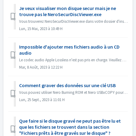
Je veux visualiser mon disque secur mais je ne
trouve pas le NeroSecurDiscViewer.exe
Vous trouverez NeroSecurDiscViewer.exe dans votre dossier d'installation, quelque chose comme : C:\NProgrammes (x86)\NNero\N 2023\NNero Burning ROM\NSec...
Lun, 15 Mai, 2023 à 10:49 H
Impossible d'ajouter mes fichiers audio à un CD
audio
Le codec audio Apple Lossless n'est pas pris en charge. Veuillez vérifier le codec audio de vos fichiers. Ou envoyez-les nous pour vérification.
Mar, 8 Août, 2023 à 12:22 H
Comment graver des données sur une clé USB
Vous pouvez utiliser Nero Burning ROM et Nero USBxCOPY pour graver des données sur des clés/cartes USB. Dans Nero Burning ROM, 'Raspberry Pi OS' et ...
Lun, 25 Sept., 2023 à 11:01 H
Que faire si le disque gravé ne peut pas être lu et
que les fichiers se trouvent dans la section
"Fichiers prêts à être gravés sur le disque" ?