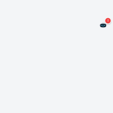
Ne manquez plus aucune offre !
S'abonner à notre newsletter
S'abonner
A propos de Nero
Copyright