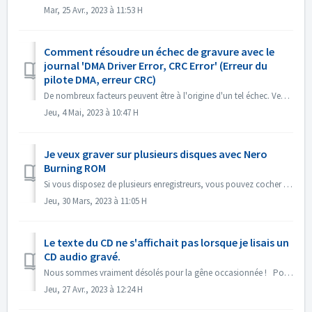
Mar, 25 Avr., 2023 à 11:53 H
Comment résoudre un échec de gravure avec le
journal 'DMA Driver Error, CRC Error' (Erreur du
pilote DMA, erreur CRC)
De nombreux facteurs peuvent être à l'origine d'un tel échec. Veuillez essayer les méthodes suivantes : 1. Changez les câbles de données sur le ...
Jeu, 4 Mai, 2023 à 10:47 H
Je veux graver sur plusieurs disques avec Nero
Burning ROM
Si vous disposez de plusieurs enregistreurs, vous pouvez cocher l'option "Utiliser plusieurs enregistreurs" dans l'onglet Gravure avant de...
Jeu, 30 Mars, 2023 à 11:05 H
Le texte du CD ne s'affichait pas lorsque je lisais un
CD audio gravé.
Nous sommes vraiment désolés pour la gêne occasionnée ! Pourriez-vous lire le CD avec Nero MediaHome et vérifier les métadonnées ? Vos lecteurs doivent pr...
Jeu, 27 Avr., 2023 à 12:24 H