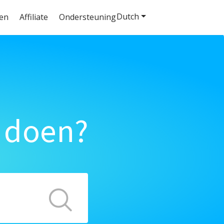
Dutch
ten
Affiliate
Ondersteuning
 doen?