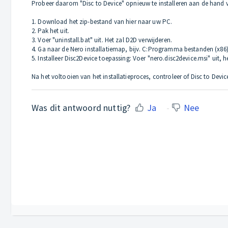
Probeer daarom "Disc to Device" opnieuw te installeren aan de hand 
1. Download het zip-bestand van hier naar uw PC.
2. Pak het uit.
3. Voer "uninstall.bat" uit. Het zal D2D verwijderen.
4. Ga naar de Nero installatiemap, bijv. C:Programma bestanden (x86)\
5. Installeer Disc2Device toepassing: Voer "nero.disc2device.msi" uit, h
Na het voltooien van het installatieproces, controleer of Disc to Devi
Was dit antwoord nuttig?
Ja
Nee