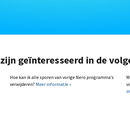
zijn geïnteresseerd in de vo
Hoe kan ik alle sporen van vorige Nero programma's
M
verwijderen?
Meer informatie »
v
i