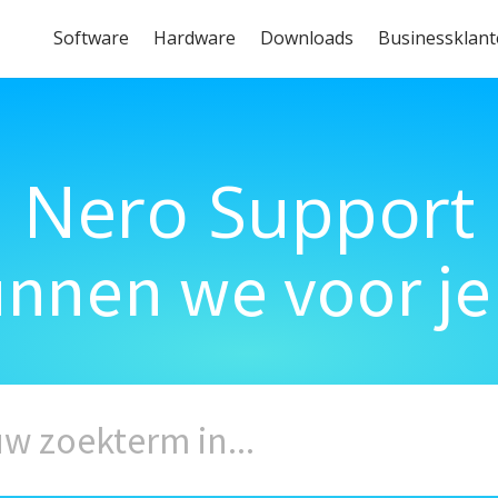
Software
Hardware
Downloads
Businessklan
Nero Support
unnen we voor je