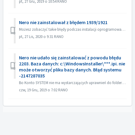
pt, 27 Gru, 2019 o 10:54 RANO
Nero nie zainstalował z błędem 1939/1921
Możesz zobaczyć takie błędy podczas instalacji oprogramowania Nero: "1939: Usługa 'Nero Update' (NAUpdate) nie mogła być skonfigurowana..."...
pt, 27 Lis, 2020 o 9:31 RANO
Nero nie udało się zainstalować z powodu błędu
2203. Baza danych: c:\WindowsInstaller\***.ipi. nie
może otworzyć pliku bazy danych. Błąd systemu
-2147287035
Bo Konto SYSTEM nie ma wystarczających uprawnień do folderów %temp% lub %system%\Installer. Rozdzielczość Udzielenie pełnego dostępu do folderów %temp...
czw, 19 Gru, 2019 o 7:02 RANO