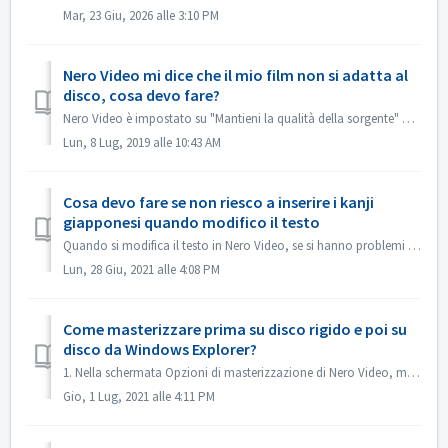
Mar, 23 Giu, 2026 alle 3:10 PM
Nero Video mi dice che il mio film non si adatta al
disco, cosa devo fare?
Nero Video è impostato su "Mantieni la qualità della sorgente" per impostazione predefinita. In questo modo il DVD, AVCHD, Blu-ray che ne risulta ...
Lun, 8 Lug, 2019 alle 10:43 AM
Cosa devo fare se non riesco a inserire i kanji
giapponesi quando modifico il testo
Quando si modifica il testo in Nero Video, se si hanno problemi con l'inserimento dei kanji giapponesi con alcuni editor di metodi di input, ad esempio ...
Lun, 28 Giu, 2021 alle 4:08 PM
Come masterizzare prima su disco rigido e poi su
disco da Windows Explorer?
1. Nella schermata Opzioni di masterizzazione di Nero Video, masterizza il progetto nella cartella del disco rigido. 2. Se la masterizzazione è riuscita, u...
Gio, 1 Lug, 2021 alle 4:11 PM