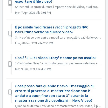
esportare il file video?
Se incontri un errore durante l'esportazione dei video, puoi provare qui sotto: 1. Andare in C:\Users\[Utente corrente]\AppData\Roaming\Nero\[Versione c...
Mer, 7 Apr, 2021 alle 3:01 PM
È possibile modificare i vecchi progetti NVC
nell'ultima versione di Nero Video?
Sì. Nero Video può aprire e modificare i progetti creati dalle vecchie versioni di Nero Video. Ma il vecchio Nero Video non è in grado di aprire i proge...
Lun, 28 Giu, 2021 alle 2:56 PM
Cos'è '1-Click Video Story' e come posso usarlo?
1-Click Video Story" è un modo comodo per creare slideshow e filmati professionali con un semplice drag & drop e un solo clic. Da Nero 2019 la funz...
Mer, 9 Giu, 2021 alle 4:59 PM
Cosa posso fare quando ricevo il messaggio di
errore “Il processo di masterizzazione non è
andato a buon fine con stato 3” durante la
masterizzazione di videodischi in Nero Video?
Quando si utilizza Nero Video per masterizzare dischi video, è possibile che si verifichi questo errore. Lo “Stato 3” è uno stato generico relativo al proc...