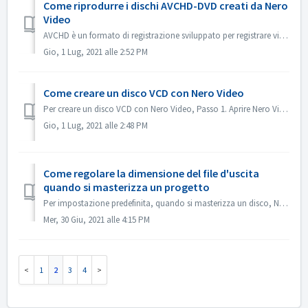
Come riprodurre i dischi AVCHD-DVD creati da Nero
Video
AVCHD è un formato di registrazione sviluppato per registrare video ad alta definizione su supporti come supporti DVD registrabili, hard disk e schede di me...
Gio, 1 Lug, 2021 alle 2:52 PM
Come creare un disco VCD con Nero Video
Per creare un disco VCD con Nero Video, Passo 1. Aprire Nero Video. Passo 2. Trascinare un file video in Nero Video Home, Nero Video aprirà la finestra di d...
Gio, 1 Lug, 2021 alle 2:48 PM
Come regolare la dimensione del file d'uscita
quando si masterizza un progetto
Per impostazione predefinita, quando si masterizza un disco, Nero Video cercherà di adattarsi all'intero spazio di un disco. Per alcuni casi, se non ha...
Mer, 30 Giu, 2021 alle 4:15 PM
1
2
3
4