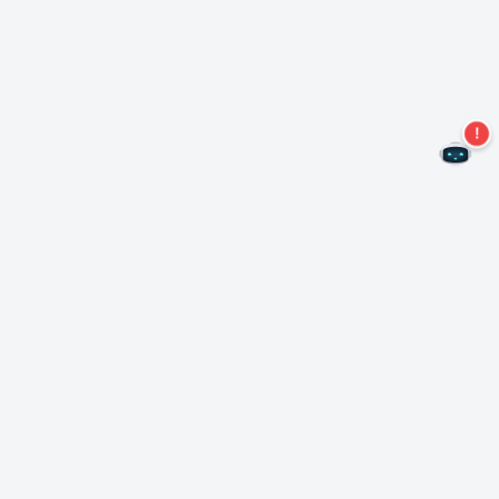
Non perdere altre offerte!
Iscriviti alla nostra newsletter
Iscriviti