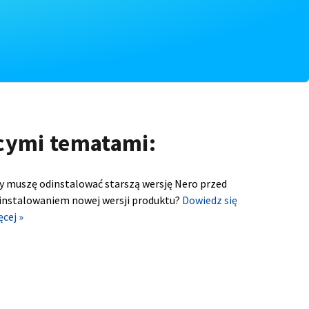
ącymi tematami:
y muszę odinstalować starszą wersję Nero przed
instalowaniem nowej wersji produktu?
Dowiedz się
ęcej »