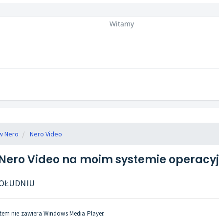
Witamy
w Nero
Nero Video
Nero Video na moim systemie operac
 POŁUDNIU
stem nie zawiera Windows Media Player.