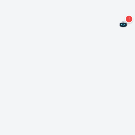
Nie przegap więcej ofert!
Zapisz się do naszego newslettera
Subskrybuj
O Nero
Copyright