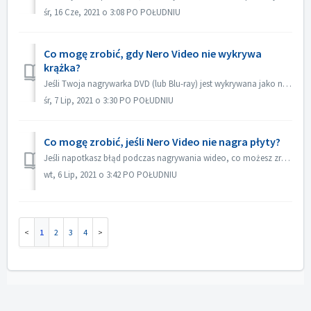
śr, 16 Cze, 2021 o 3:08 PO POŁUDNIU
Co mogę zrobić, gdy Nero Video nie wykrywa
krążka?
Jeśli Twoja nagrywarka DVD (lub Blu-ray) jest wykrywana jako nagrywarka CD, zapoznaj się z tym artykułem: https://nerosupport.freshdesk.com/en/support/solut...
śr, 7 Lip, 2021 o 3:30 PO POŁUDNIU
Co mogę zrobić, jeśli Nero Video nie nagra płyty?
Jeśli napotkasz błąd podczas nagrywania wideo, co możesz zrobić? Przejdź do C:\Users\[aktualny użytkownik]\AppData\Roaming\Nero\[aktualna wersja Nero]\Nero...
wt, 6 Lip, 2021 o 3:42 PO POŁUDNIU
1
2
3
4