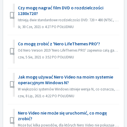
Czy mogę nagrać film DVD o rozdzielczości
1280x720?
Istnieją dwie standardowe rozdzielczości DVD: 720 × 480 (NTSC, całkowita 345,600 pikseli) i 720 × 576 (PAL całkowita 414,720 pikseli), obie dostępne w propo...
śr, 30 Cze, 2021 o 4:27 PO POŁUDNIU
Co mogę zrobić z 'Nero LifeThemes PRO'?
Od Nero Version 2019 'Nero LifeThemes PRO' zapewnia całą gamę wysokiej jakości projektów motywów filmowych, szablonów menu płyt i muzyki royalty fre...
czw, 5 Sie, 2021 o 3:52 PO POŁUDNIU
Jak mogę używać Nero Video na moim systemie
operacyjnym Windows N?
W większości systemów Windows istnieje wersja N, co oznacza, że system nie zawiera Windows Media Player. W tych systemach Windows N, w celu uruchomienia Ner...
czw, 8 Lip, 2021 o 4:22 PO POŁUDNIU
Nero Video nie może się uruchomić, co mogę
zrobić?
Może być kilka powodów, dla których Nero Video nie pokazuje swojego okna aplikacji. Jeśli Nero Video nie może się uruchomić, MediaHome nie może się uruchomi...