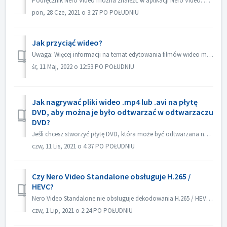
Podręcznik Nero Video można znaleźć w aplikacji Nero Video. Otwórz aplikację Nero Video, kliknij KnowHow w prawym górnym rogu. W menu rozwijanym kliknij...
pon, 28 Cze, 2021 o 3:27 PO POŁUDNIU
Jak przyciąć wideo?
Uwaga: Więcej informacji na temat edytowania filmów wideo można znaleźć pod następującym łączem: Edytowanie filmów Kliknij poniższe łącze, aby uzyskać więc...
śr, 11 Maj, 2022 o 12:53 PO POŁUDNIU
Jak nagrywać pliki wideo .mp4 lub .avi na płytę
DVD, aby można je było odtwarzać w odtwarzaczu
DVD?
Jeśli chcesz stworzyć płytę DVD, która może być odtwarzana na odtwarzaczu DVD, musisz najpierw zapamiętać, jaki jest to format płyty. Istnieje zasadnicza ró...
czw, 11 Lis, 2021 o 4:37 PO POŁUDNIU
Czy Nero Video Standalone obsługuje H.265 /
HEVC?
Nero Video Standalone nie obsługuje dekodowania H.265 / HEVC. Dekodowanie H.265 / HEVC jest dostępne tylko w Nero Platinum Suite.
czw, 1 Lip, 2021 o 2:24 PO POŁUDNIU