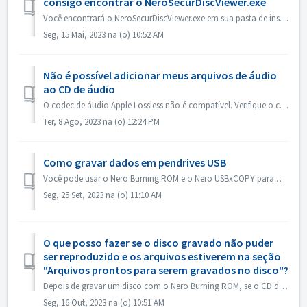
consigo encontrar o NeroSecurDiscViewer.exe
Você encontrará o NeroSecurDiscViewer.exe em sua pasta de instalação, algo como: C:\Programs (x86)\Nero\Nero 2023\Nero Burning ROM\SecurDisc Também deve ha...
Seg, 15 Mai, 2023 na (o) 10:52 AM
Não é possível adicionar meus arquivos de áudio
ao CD de áudio
O codec de áudio Apple Lossless não é compatível. Verifique o codec de áudio de seus arquivos. Ou envie-os para nós para verificação.
Ter, 8 Ago, 2023 na (o) 12:24 PM
Como gravar dados em pendrives USB
Você pode usar o Nero Burning ROM e o Nero USBxCOPY para gravar dados em pendrives/cartões USB. No Nero Burning ROM, "Raspberry Pi OS" e "ISO...
Seg, 25 Set, 2023 na (o) 11:10 AM
O que posso fazer se o disco gravado não puder
ser reproduzido e os arquivos estiverem na seção
"Arquivos prontos para serem gravados no disco"?
Depois de gravar um disco com o Nero Burning ROM, se o CD de áudio não puder ser reproduzido no CD player, abra o disco no Windows Explorer para verificar o...
Seg, 16 Out, 2023 na (o) 10:51 AM