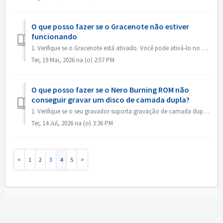
O que posso fazer se o Gracenote não estiver
funcionando
1. Verifique se o Gracenote está ativado. Você pode ativá-lo no menu “Arquivo->Opções->Banco de dados”, marcando a opção “Ativar acesso ao banco de da...
Ter, 19 Mai, 2026 na (o) 2:57 PM
O que posso fazer se o Nero Burning ROM não
conseguir gravar um disco de camada dupla?
1. Verifique se o seu gravador suporta gravação de camada dupla. 2. Reduza a velocidade de gravação: a gravação em alta velocidade pode fazer com que a...
Ter, 14 Jul, 2026 na (o) 3:36 PM
1
2
3
4
5