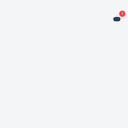
Não perca mais ofertas!
Assine nossa newsletter
Assinar
Sobre Nero
Copyright
Centro de Imprensa
Privacidade
Clientes comerciais
Termos e Condições