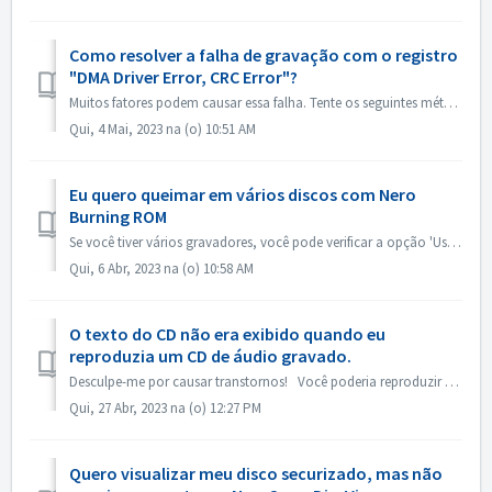
Como resolver a falha de gravação com o registro
"DMA Driver Error, CRC Error"?
Muitos fatores podem causar essa falha. Tente os seguintes métodos: 1. Troque os cabos de dados no gravador; 2. Se estiver usando um gravador de unidade de...
Qui, 4 Mai, 2023 na (o) 10:51 AM
Eu quero queimar em vários discos com Nero
Burning ROM
Se você tiver vários gravadores, você pode verificar a opção 'Use vários gravadores' na guia Queimar antes de queimar. Se você não tiver vários ...
Qui, 6 Abr, 2023 na (o) 10:58 AM
O texto do CD não era exibido quando eu
reproduzia um CD de áudio gravado.
Desculpe-me por causar transtornos! Você poderia reproduzir com o Nero MediaHome e verificar os metadados? Seus reprodutores devem suportar a leitura de t...
Qui, 27 Abr, 2023 na (o) 12:27 PM
Quero visualizar meu disco securizado, mas não