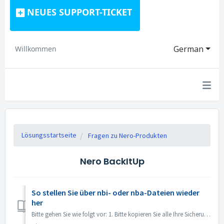
NEUES SUPPORT-TICKET
German
Willkommen
Lösungsstartseite
Fragen zu Nero-Produkten
Nero BackItUp
So stellen Sie über nbi- oder nba-Dateien wieder
her
Bitte gehen Sie wie folgt vor: 1. Bitte kopieren Sie alle Ihre Sicherungsdaten auf den anderen Computer. 2. Öffnen Sie Nero BackItUp. 3. Öffnen Sie de...