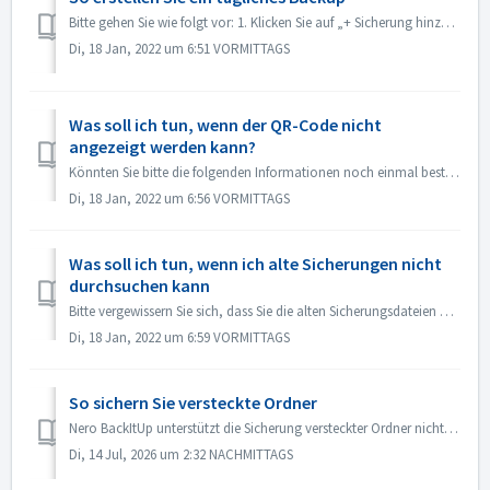
Bitte gehen Sie wie folgt vor: 1. Klicken Sie auf „+ Sicherung hinzufügen“. 2. Wählen Sie „Lokale Kopie“ oder „Lokaler Schnappschuss“ und klicken Sie a...
Di, 18 Jan, 2022 um 6:51 VORMITTAGS
Was soll ich tun, wenn der QR-Code nicht
angezeigt werden kann?
Könnten Sie bitte die folgenden Informationen noch einmal bestätigen? 1. Verbinden Sie den Computer und das Gerät mit demselben Wi-Fi-Netzwerk. 2. D...
Di, 18 Jan, 2022 um 6:56 VORMITTAGS
Was soll ich tun, wenn ich alte Sicherungen nicht
durchsuchen kann
Bitte vergewissern Sie sich, dass Sie die alten Sicherungsdateien auf derselben Festplatte (gleicher Laufwerksbuchstabe) abgelegt haben, als Sie die Sicheru...
Di, 18 Jan, 2022 um 6:59 VORMITTAGS
So sichern Sie versteckte Ordner
Nero BackItUp unterstützt die Sicherung versteckter Ordner nicht. Sie müssen zunächst das Attribut „Versteckt“ des Ordners deaktivieren. 1. Öffnen Sie das ...
Di, 14 Jul, 2026 um 2:32 NACHMITTAGS