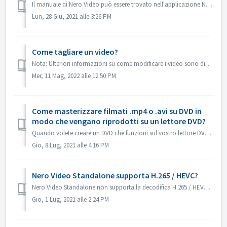
Il manuale di Nero Video può essere trovato nell'applicazione Nero Video. Aprire Nero Video, fare clic su KnowHow nell'angolo in alto a destra. ...
Lun, 28 Giu, 2021 alle 3:26 PM
Come tagliare un video?
Nota: Ulteriori informazioni su come modificare i video sono disponibili al seguente link: Modifica dei video Seguite il link sottostante per ottenere magg...
Mer, 11 Mag, 2022 alle 12:50 PM
Come masterizzare filmati .mp4 o .avi su DVD in
modo che vengano riprodotti su un lettore DVD?
Quando volete creare un DVD che funzioni sul vostro lettore DVD, dovete inizialmente capire quale tipo di formato deve essere presente sul vostro disco DVD....
Gio, 8 Lug, 2021 alle 4:16 PM
Nero Video Standalone supporta H.265 / HEVC?
Nero Video Standalone non supporta la decodifica H.265 / HEVC. La decodifica H.265 / HEVC è disponibile solo in Nero Platinum Suite.
Gio, 1 Lug, 2021 alle 2:24 PM