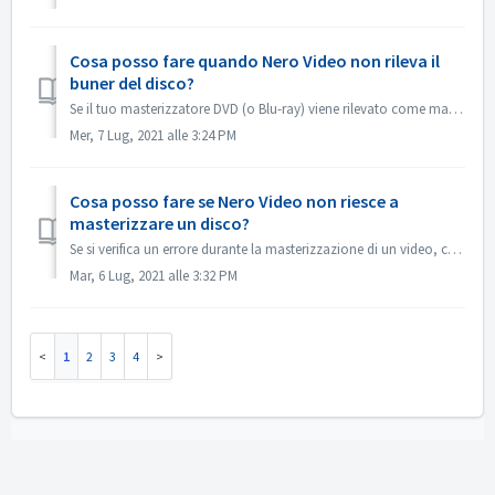
Cosa posso fare quando Nero Video non rileva il
buner del disco?
Se il tuo masterizzatore DVD (o Blu-ray) viene rilevato come masterizzatore CD, fai riferimento a questo articolo: https://nerosupport.freshdesk.com/en/supp...
Mer, 7 Lug, 2021 alle 3:24 PM
Cosa posso fare se Nero Video non riesce a
masterizzare un disco?
Se si verifica un errore durante la masterizzazione di un video, cosa si può fare? Andare in C:\Users\[utente corrente]\AppData\Roaming\Nero\[versione corr...
Mar, 6 Lug, 2021 alle 3:32 PM
1
2
3
4