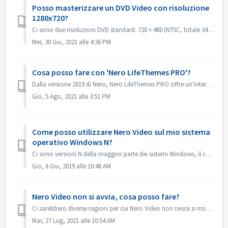
Posso masterizzare un DVD Video con risoluzione
1280x720?
Ci sono due risoluzioni DVD standard: 720 × 480 (NTSC, totale 345.600 pixel) e 720 × 576 (PAL totale 414.720 pixel), entrambe disponibili in formato 4:3 e 1...
Mer, 30 Giu, 2021 alle 4:26 PM
Cosa posso fare con 'Nero LifeThemes PRO'?
Dalla versione 2019 di Nero, Nero LifeThemes PRO offre un'intera gamma di temi cinematografici di alta qualità, modelli di menu per dischi e musica roya...
Gio, 5 Ago, 2021 alle 3:51 PM
Come posso utilizzare Nero Video sul mio sistema
operativo Windows N?
Ci sono versioni N della maggior parte dei sistemi Windows, il che significa che il sistema non contiene Windows Media Player. Su questi sistemi Windows N,...
Gio, 6 Giu, 2019 alle 10:48 AM
Nero Video non si avvia, cosa posso fare?
Ci sarebbero diverse ragioni per cui Nero Video non riesce a mostrare la finestra dell'applicazione. Se Nero Video non si avvia, MediaHome non si avvia ...
Mar, 27 Lug, 2021 alle 10:54 AM