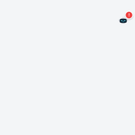
Non perdere altre offerte!
Iscriviti alla nostra newsletter
Iscriviti
Informazioni su Nero
Copyright