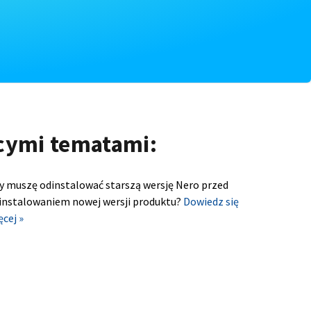
ącymi tematami:
y muszę odinstalować starszą wersję Nero przed
instalowaniem nowej wersji produktu?
Dowiedz się
ęcej »