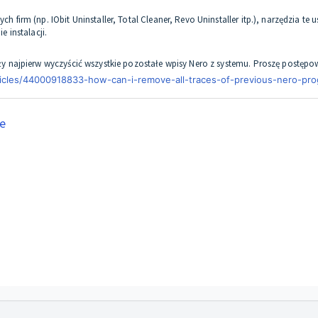
irm (np. IObit Uninstaller, Total Cleaner, Revo Uninstaller itp.), narzędzia t
 instalacji.
 najpierw wyczyścić wszystkie pozostałe wpisy Nero z systemu. Proszę postęp
rticles/44000918833-how-can-i-remove-all-traces-of-previous-nero-pr
e