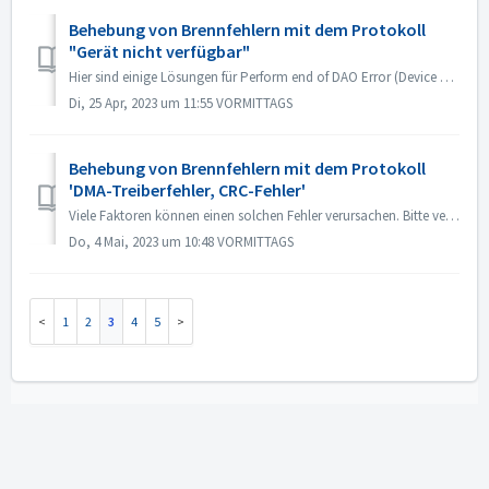
Behebung von Brennfehlern mit dem Protokoll
"Gerät nicht verfügbar"
Hier sind einige Lösungen für Perform end of DAO Error (Device not available). Upgrade oder Rollback der Treiber-Firmware Meistens tritt dieses Problem au...
Di, 25 Apr, 2023 um 11:55 VORMITTAGS
Behebung von Brennfehlern mit dem Protokoll
'DMA-Treiberfehler, CRC-Fehler'
Viele Faktoren können einen solchen Fehler verursachen. Bitte versuchen Sie die folgenden Methoden: 1. Tauschen Sie die Datenkabel am Brenner aus; 2. Wenn ...
Do, 4 Mai, 2023 um 10:48 VORMITTAGS
1
2
3
4
5