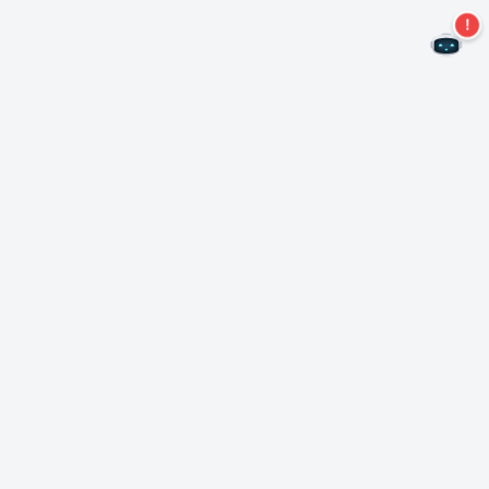
Kein Angebot mehr verpassen!
Abonnieren Sie unseren Newsletter
Abonnieren
Über Nero
Urheberrecht
Pressezentrum
Datenschutz