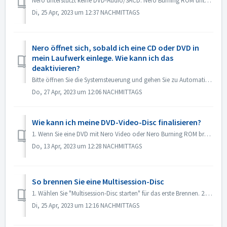
Nero unterstützt keine DVD-Audio/SACD. Nero Burning ROM unterstützt nur das Brennen von Audio-CDs mit 44100 hz.
Di, 25 Apr, 2023 um 12:37 NACHMITTAGS
Nero öffnet sich, sobald ich eine CD oder DVD in
mein Laufwerk einlege. Wie kann ich das
deaktivieren?
Bitte öffnen Sie die Systemsteuerung und gehen Sie zu Automatische Wiedergabe. Suchen Sie die Einstellung der einzelnen DVDs oder CDs. Setzen Sie diese auf ...
Do, 27 Apr, 2023 um 12:06 NACHMITTAGS
Wie kann ich meine DVD-Video-Disc finalisieren?
1. Wenn Sie eine DVD mit Nero Video oder Nero Burning ROM brennen, wird die Disk automatisch finalisiert und kann auf den meisten Playern wiedergegeben werd...
Do, 13 Apr, 2023 um 12:28 NACHMITTAGS
So brennen Sie eine Multisession-Disc
1. Wählen Sie "Multisession-Disc starten" für das erste Brennen. 2. Legen Sie die gebrannte Disc erneut ein. Wählen Sie "Multisession-D...
Di, 25 Apr, 2023 um 12:16 NACHMITTAGS