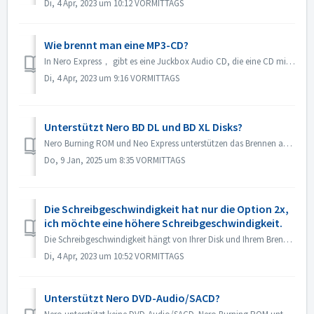
Di, 4 Apr, 2023 um 10:12 VORMITTAGS
Wie brennt man eine MP3-CD?
In Nero Express， gibt es eine Juckbox Audio CD, die eine CD mit all Ihren Lieblings-MP3-, WMA- oder Nero AAC-Dateien erstellt, die auf jedem PC oder CD/DVD-...
Di, 4 Apr, 2023 um 9:16 VORMITTAGS
Unterstützt Nero BD DL und BD XL Disks?
Nero Burning ROM und Neo Express unterstützen das Brennen auf BD DL- (50 GB) und BD XL-Discs (100 GB und 128 G). Nero Video unterstützt das Brennen auf BD D...
Do, 9 Jan, 2025 um 8:35 VORMITTAGS
Die Schreibgeschwindigkeit hat nur die Option 2x,
ich möchte eine höhere Schreibgeschwindigkeit.
Die Schreibgeschwindigkeit hängt von Ihrer Disk und Ihrem Brenner ab. Nero Burning ROM erkennt automatisch den Brenner und die Disk und listet die verfügbar...
Di, 4 Apr, 2023 um 10:52 VORMITTAGS
Unterstützt Nero DVD-Audio/SACD?