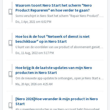
Waarom toont Nero Start het scherm "Nero
Product Repareren" en hoe verder te gaan?
Soms verschijnt in Nero Start het scherm "Repair Nero Product". Dit betekent dat Nero Start een aantal beschadigde bestanden of configuraties heef...
Do, 1 Apr, 2021 om 6:02 PM
Hoe los ik de fout "Netwerk of dienst is niet
beschikbaar" op in Nero Start
U kunt van de voordelen van uw product of abonnement genieten nadat u zich hebt aangemeld bij uw Nero Account. Als u echter verbindingsproblemen ondervindt,...
Do, 11 Aug, 2022 om 5:17 PM
Hoe krijg ik de laatste updates van mijn Nero
producten in Nero Start
Om de nieuwste app-updates te ontvangen, open je Nero Start en ga je naar het Updatecentrum. In het Updatecentrum zie je standaard app-updates voor je ni...
Ma, 20 Apr, 2026 om 4:25 AM
[Nero 2026]Hoe verander ik mijn product in Nero
Start
Als u meerdere producten in uw Nero-account hebt (bijvoorbeeld Nero Platinum 2025, Nero Platinum 2026 of Nero Platinum Suite), is Nero Platinum Suite meesta...