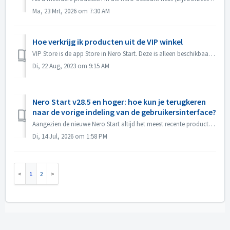
Ma, 23 Mrt, 2026 om 7:30 AM
Hoe verkrijg ik producten uit de VIP winkel
VIP Store is de app Store in Nero Start. Deze is alleen beschikbaar voor gebruikers van de Nero Platinum Suite - jaarlicentie. In de VIP Store kunt u direct...
Di, 22 Aug, 2023 om 9:15 AM
Nero Start v28.5 en hoger: hoe kun je terugkeren
naar de vorige indeling van de gebruikersinterface?
Aangezien de nieuwe Nero Start altijd het meest recente product in je account bovenaan weergeeft, hoef je slechts twee stappen te volgen om terug te keren n...
Di, 14 Jul, 2026 om 1:58 PM
1
2