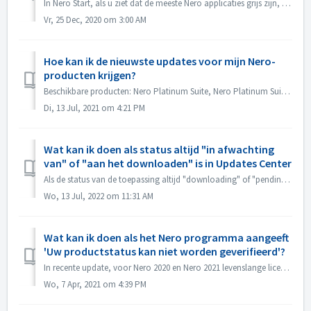
In Nero Start, als u ziet dat de meeste Nero applicaties grijs zijn, probeer dan de onderstaande stappen: 1. Hebt u de Nero software volledig geïnstalle...
Vr, 25 Dec, 2020 om 3:00 AM
Hoe kan ik de nieuwste updates voor mijn Nero-
producten krijgen?
Beschikbare producten: Nero Platinum Suite, Nero Platinum Suite 2021, Andere Nero 2021 producten Door te controleren op Online Updates krijgt u de updat...
Di, 13 Jul, 2021 om 4:21 PM
Wat kan ik doen als status altijd "in afwachting
van" of "aan het downloaden" is in Updates Center
Als de status van de toepassing altijd "downloading" of "pending" is bij het updaten van de Nero toepassing op de "Nero Start"...
Wo, 13 Jul, 2022 om 11:31 AM
Wat kan ik doen als het Nero programma aangeeft
'Uw productstatus kan niet worden geverifieerd'?
In recente update, voor Nero 2020 en Nero 2021 levenslange licentie b.v. Nero Platinum of Standalone producten, is het nodig om je Nero Account minstens een...
Wo, 7 Apr, 2021 om 4:39 PM