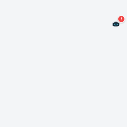
Mis geen aanbiedingen meer!
Abonneer u op onze nieuwsbrief
Inschrijven
Over Nero
Copyright