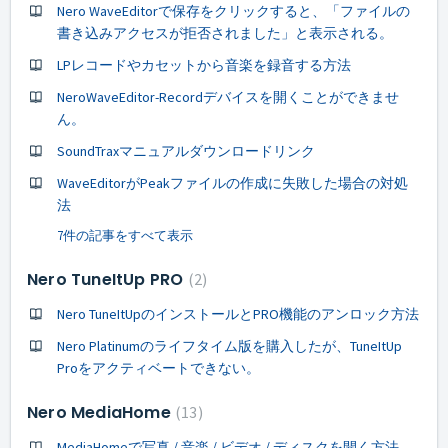
Nero WaveEditorで保存をクリックすると、「ファイルの
書き込みアクセスが拒否されました」と表示される。
LPレコードやカセットから音楽を録音する方法
NeroWaveEditor-Recordデバイスを開くことができませ
ん。
SoundTraxマニュアルダウンロードリンク
WaveEditorがPeakファイルの作成に失敗した場合の対処
法
7件の記事をすべて表示
Nero TuneItUp PRO
2
Nero TuneItUpのインストールとPRO機能のアンロック方法
Nero Platinumのライフタイム版を購入したが、TuneItUp
Proをアクティベートできない。
Nero MediaHome
13
MediaHomeで写真 / 音楽 / ビデオ / ディスクを開く方法