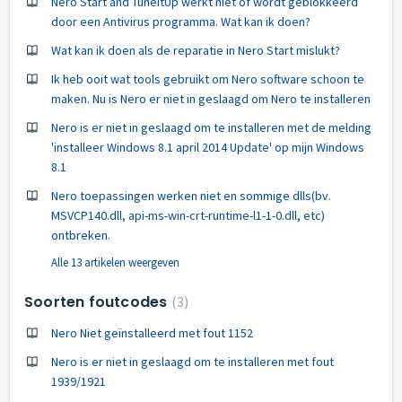
Nero Start and TuneItUp werkt niet of wordt geblokkeerd
door een Antivirus programma. Wat kan ik doen?
Wat kan ik doen als de reparatie in Nero Start mislukt?
Ik heb ooit wat tools gebruikt om Nero software schoon te
maken. Nu is Nero er niet in geslaagd om Nero te installeren
Nero is er niet in geslaagd om te installeren met de melding
'installeer Windows 8.1 april 2014 Update' op mijn Windows
8.1
Nero toepassingen werken niet en sommige dlls(bv.
MSVCP140.dll, api-ms-win-crt-runtime-l1-1-0.dll, etc)
ontbreken.
Alle 13 artikelen weergeven
Soorten foutcodes
3
Nero Niet geïnstalleerd met fout 1152
Nero is er niet in geslaagd om te installeren met fout
1939/1921