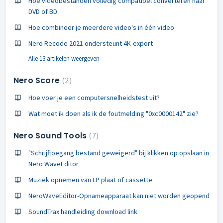
Hoe videobestanden volledig compatibel converteren naar
DVD of BD
Hoe combineer je meerdere video's in één video
Nero Recode 2021 ondersteunt 4K-export
Alle 13 artikelen weergeven
Nero Score
2
Hoe voer je een computersnelheidstest uit?
Wat moet ik doen als ik de foutmelding "0xc0000142" zie?
Nero Sound Tools
7
"Schrijftoegang bestand geweigerd" bij klikken op opslaan in
Nero WaveEditor
Muziek opnemen van LP plaat of cassette
NeroWaveEditor-Opnameapparaat kan niet worden geopend
SoundTrax handleiding download link