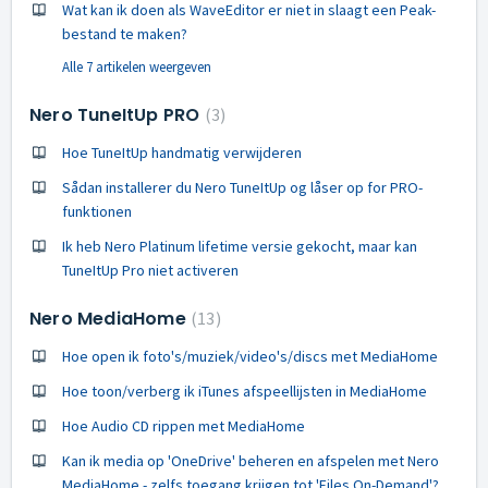
Wat kan ik doen als WaveEditor er niet in slaagt een Peak-
bestand te maken?
Alle 7 artikelen weergeven
Nero TuneItUp PRO
3
Hoe TuneItUp handmatig verwijderen
Sådan installerer du Nero TuneItUp og låser op for PRO-
funktionen
Ik heb Nero Platinum lifetime versie gekocht, maar kan
TuneItUp Pro niet activeren
Nero MediaHome
13
Hoe open ik foto's/muziek/video's/discs met MediaHome
Hoe toon/verberg ik iTunes afspeellijsten in MediaHome
Hoe Audio CD rippen met MediaHome
Kan ik media op 'OneDrive' beheren en afspelen met Nero
MediaHome - zelfs toegang krijgen tot 'Files On-Demand'?